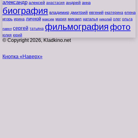
александр
алексей
андрей
анна
анастасия
биография
владимир
дмитрий
евгений
екатерина
елена
личной
игорь
наталья
ольга
ирина
мария
михаил
олег
максим
николай
фильмография
фото
сергей
татьяна
павел
юлия
юрий
© Copyright 2026, Kladkino.net
Кнопка «Наверх»