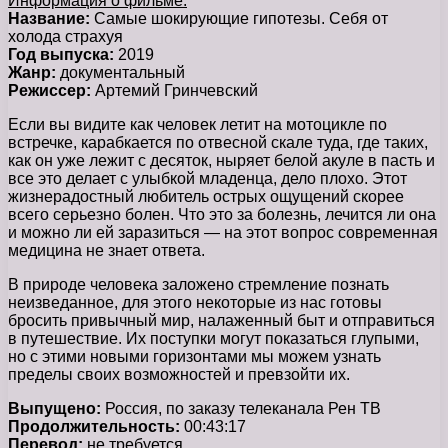
Информация о фильме:
Название:
Самые шокирующие гипотезы. Себя от
холода страхуя
Год выпуска:
2019
Жанр:
документальный
Режиссер:
Артемий Гринчевский
Если вы видите как человек летит на мотоцикле по
встречке, карабкается по отвесной скале туда, где таких,
как он уже лежит с десяток, ныряет белой акуле в пасть и
все это делает с улыбкой младенца, дело плохо. Этот
жизнерадостный любитель острых ощущений скорее
всего серьезно болен. Что это за болезнь, лечится ли она
и можно ли ей заразиться — на этот вопрос современная
медицина не знает ответа.
В природе человека заложено стремление познать
неизведанное, для этого некоторые из нас готовы
бросить привычный мир, налаженный быт и отправиться
в путешествие. Их поступки могут показаться глупыми,
но с этими новыми горизонтами мы можем узнать
пределы своих возможностей и превзойти их.
Выпущено:
Россия, по заказу телеканала Рен ТВ
Продолжительность:
00:43:17
Перевод:
не требуется