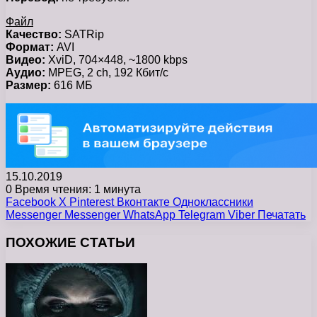
Файл
Качество:
SATRip
Формат:
AVI
Видео:
XviD, 704×448, ~1800 kbps
Аудио:
MPEG, 2 ch, 192 Кбит/с
Размер:
616 МБ
15.10.2019
0
Время чтения: 1 минута
Facebook
X
Pinterest
Вконтакте
Одноклассники
Messenger
Messenger
WhatsApp
Telegram
Viber
Печатать
ПОХОЖИЕ СТАТЬИ