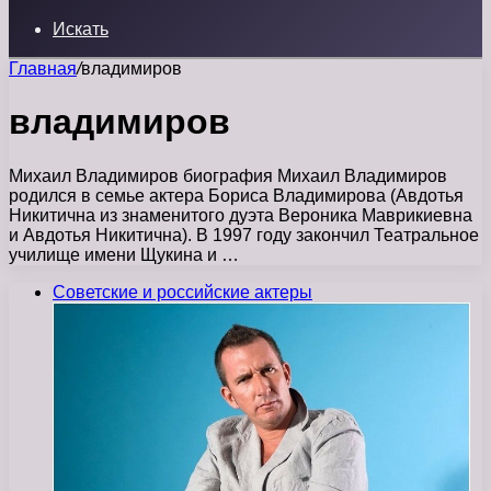
Искать
Главная
/
владимиров
владимиров
Михаил Владимиров биография Михаил Владимиров
родился в семье актера Бориса Владимирова (Авдотья
Никитична из знаменитого дуэта Вероника Маврикиевна
и Авдотья Никитична). В 1997 году закончил Театральное
училище имени Щукина и …
Советские и российские актеры