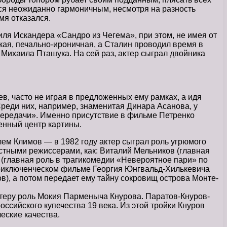
ся неожиданно гармоничным, несмотря на разность
мя отказался.
ля Искандера «Сандро из Чегема», при этом, не имея от
кая, печально-ироничная, а Сталин проводил время в
 Михаила Пташука. На сей раз, актер сыграл двойника
ев, часто не играя в предложенных ему рамках, а идя
Среди них, например, знаменитая Динара Асанова, у
 передачи». Именно присутствие в фильме Петренко
венный центр картины.
лем Климов — в 1982 году актер сыграл роль угрюмого
стными режиссерами, как: Виталий Мельников (главная
 (главная роль в трагикомедии «Невероятное пари» по
приключенческом фильме Георгия Юнгвальд-Хилькевича
), а потом передает ему тайну сокровищ острова Монте-
теру роль Мокия Парменыча Кнурова. Паратов-Кнуров-
ссийского купечества 19 века. Из этой тройки Кнуров
еские качества.