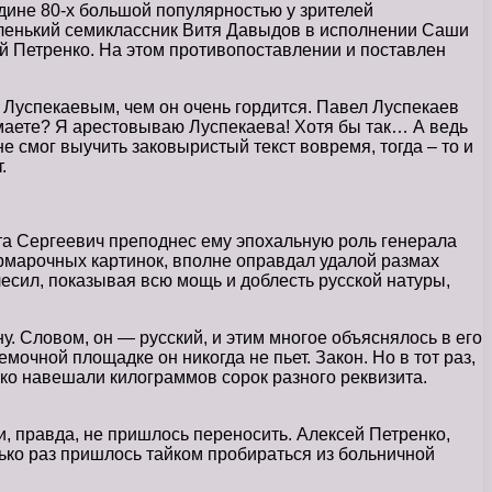
едине 80-х большой популярностью у зрителей
ленький семиклассник Витя Давыдов в исполнении Саши
й Петренко. На этом противопоставлении и поставлен
 Луспекаевым, чем он очень гордится. Павел Луспекаев
маете? Я арестовываю Луспекаева! Хотя бы так… А ведь
е смог выучить заковыристый текст вовремя, тогда – то и
.
та Сергеевич преподнес ему эпохальную роль генерала
ярмарочных картинок, вполне оправдал удалой размах
есил, показывая всю мощь и доблесть русской натуры,
. Словом, он — русский, и этим многое объяснялось в его
мочной площадке он никогда не пьет. Закон. Но в тот раз,
ко навешали килограммов сорок разного реквизита.
и, правда, не пришлось переносить. Алексей Петренко,
олько раз пришлось тайком пробираться из больничной