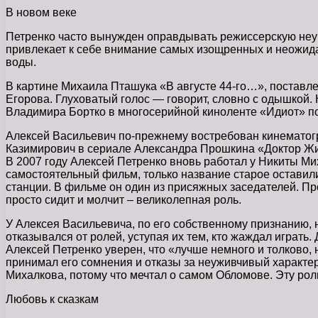
В новом веке
Петренко часто вынужден оправдывать режиссерскую неубе
привлекает к себе внимание самых изощренных и неожида
воды.
В картине Михаила Пташука «В августе 44-го…», постав
Егорова. Глуховатый голос — говорит, словно с одышкой. Н
Владимира Бортко в многосерийной киноленте «Идиот» по
Алексей Васильевич по-прежнему востребован кинемато
Казимирович в сериале Александра Прошкина «Доктор Жи
В 2007 году Алексей Петренко вновь работал у Никиты Ми
самостоятельный фильм, только название старое оставил
станции. В фильме он один из присяжных заседателей. Пр
просто сидит и молчит – великолепная роль.
У Алексея Васильевича, по его собственному признанию, н
отказывался от ролей, уступая их тем, кто жаждал играть. 
Алексей Петренко уверен, что «лучше немного и толково, 
принимал его сомнения и отказы за неуживчивый характер
Михалкова, потому что мечтал о самом Обломове. Эту роль
Любовь к сказкам