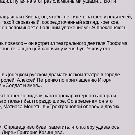
вадил, пугая на этот раз сломанными ушами… Вот и
щаясь из Киева, он, чтобы не сидеть на шее у родителей,
 такой серьезный, сосредоточенный взгляд, крепкое,
ах он вспоминает с большим уважением: «Я преклоняюсь
нь повезло – он встретил театрального деятеля Трофима
быте, а щоб цей хлопчик у меня був. Я хочу его
 в Донецком русском драматическом театре в городе
х ролей, Алексей Петренко по приглашению Игоря
е «Солдат и змея».
я Петренко видели, как острохарактерного актера и
го талант был гораздо шире. Со временем он это
, Матиаса-Монеты в «Трехгрошовой опере» и других.
. Справедливо будет заметить, что актеру удавалось
е Лире» Григория Козинцева.