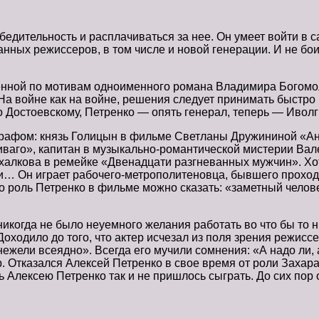
дительность и расплачиваться за нее. Он умеет войти в с
нных режиссеров, в том числе и новой генерации. И не бо
ленной по мотивам одноименного романа Владимира Богомо
а войне как на войне, решения следует принимать быстро и 
 Достоевскому, Петренко — опять генерал, теперь — Иволг
графом: князь Голицын в фильме Светланы Дружининой «А
ваго», капитан в музыкально-романтической мистерии Ва
халкова в ремейке «Двенадцати разгневанных мужчин». Хотя
и… Он играет рабочего-метрополитеновца, бывшего проход
о роль Петренко в фильме можно сказать: «заметный челов
икогда не было неуемного желания работать во что бы то н
Доходило до того, что актер исчезал из поля зрения режиссе
нежели всеядно». Всегда его мучили сомнения: «А надо ли,
. Отказался Алексей Петренко в свое время от роли Захара
 Алексею Петренко так и не пришлось сыграть. До сих пор 