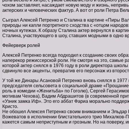
чохом заставляет, насаждает новую моду и жизнь, непри
актерских и человеческих фактур. А вот от роли Петра Ве
Сыграл Алексей Петренко и Сталина в картине «Пиры Вал
природы ни капли портретного сходства с «отцом народов
ночных кутежах. К образу Сталина актер вернулся в карт
Сталина, участвующего в шоу, ставших модными в одно в
Фейерверк ролей
Алексей Петренко всегда подходил к созданию своих образ
наперекор режиссерской роли. Не смотря на это, самые р
которой актер снялся в 1976 году в роли директора шко
сдвинуло все акценты, превратив его персонаж из второс
У той же Динары Асановой Петренко вновь снялся в 1977 
председателя сельсовета в социальной драме «Прощание».
роль в комедии «Женитьба» по Гоголю), Сергей Герасимов
мотивам Чехова), Вадим Абдрашитов (в современной прит
«Узник замка Иф». Это его аббат Фариа морально поддерж
Кристо.
Не обошел Алексея Петренко своим вниманием и Эльдар 
Вожеватов в исполнении блистательного трио Михалков-Пет
кажется самым неприступным и грозным. Но на поверку, и