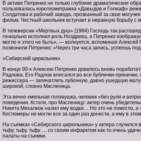
В активе Петренко не только глубокие драматические обра
пользовалась короткометражка «Давыдов и Голиаф» режи
Солдатова и рабочий завода, прозванный за свое могучее
фильм. Честный школьник вступает в неравную борьбу с
В телеверсии «Мертвых душ» (1984) Господь так распоряд
гениально исполнил роль Ноздрева, а Петренко изобража
могло и этого не быть», — волнуется, вспоминая Алексей П
позвонили Петренко: «Через три часа запись, успеешь под
«Сибирский цирюльник»
В конце 90-х Алексею Петренко довелось вновь поработа
Радлова. Его Радлов вписался во все бублички-прянички,
режиссера — запечатлеть лубочную, давно ушедшую матуш
широкой, словно Масленица.
Эта вечно хмельная головушка, человек «без руля и ветри
поведении. Кстати, про Масленицу: актер очень убедительн
Никита Михалков налил ему водки… Но это не помогло, а 
Костюмеры не могли все за один раз донести, а ему в эт
На съемках «Сибирского цирюльника» у актера случился в
тьфу, тьфу, тьфу…, со своим инфарктом как-то очень удач
палаты на съемки.