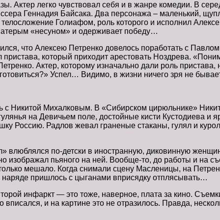
зы. Актер легко чувствовал себя и в жанре комедии. В сер
ссера Геннадия Байсака. Два персонажа – маленький, щуп
 телосложение Голиафом, роль которого и исполнил Алексе
 матерым «несуном» и одерживает победу…
ился, что Алексею Петренко довелось поработать с Павлом
л пристава, который приходит арестовать Ноздрева. «Пони
етренко. Актер, которому изначально дали роль пристава, н
готовиться?» Успел… Видимо, в жизни ничего зря не бывает
ть с Никитой Михалковым. В «Сибирском цирюльнике» Ники
 гулянья на Девичьем поле, достойные кисти Кустодиева и 
ку Россию. Радлов жевал граненые стаканы, гулял и курол
л» влюблялся по-детски в иностранную, диковинную женщину
о изображал пьяного на ней. Вообще-то, до работы и на съе
только мешало. Когда снимали сцену Масленицы, на Петрен
ом наряде пришлось с цыганами вприсядку отплясывать…
торой инфаркт — это тоже, наверное, плата за кино. Съемк
но вписался, и на картине это не отразилось. Правда, неск