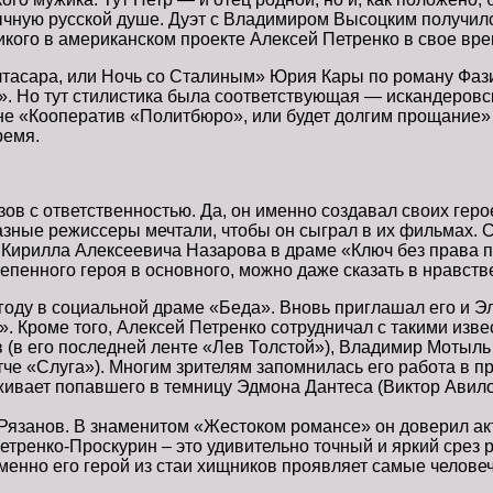
вычную русской душе. Дуэт с Владимиром Высоцким получил
ликого в американском проекте Алексей Петренко в свое вре
тасара, или Ночь со Сталиным» Юрия Кары по роману Фази
». Но тут стилистика была соответствующая — искандеровс
ине «Кооператив «Политбюро», или будет долгим прощание»
ремя.
ов с ответственностью. Да, он именно создавал своих геро
азные режиссеры мечтали, чтобы он сыграл в их фильмах. 
лы Кирилла Алексеевича Назарова в драме «Ключ без права
тепенного героя в основного, можно даже сказать в нравст
году в социальной драме «Беда». Вновь приглашал его и Э
 Кроме того, Алексей Петренко сотрудничал с такими изве
 (в его последней ленте «Лев Толстой»), Владимир Мотыль
че «Слуга»). Многим зрителям запомнилась его работа в 
ивает попавшего в темницу Эдмона Дантеса (Виктор Авилов
Рязанов. В знаменитом «Жестоком романсе» он доверил ак
ренко-Проскурин – это удивительно точный и яркий срез ро
менно его герой из стаи хищников проявляет самые человеч