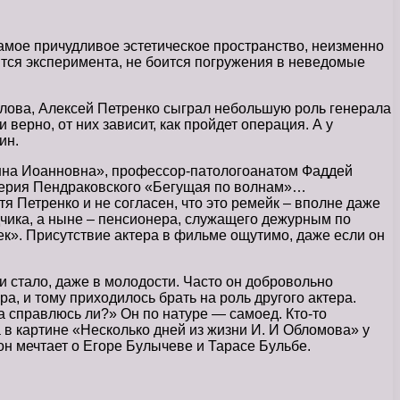
амое причудливое эстетическое пространство, неизменно
ится эксперимента, не боится погружения в неведомые
лова, Алексей Петренко сыграл небольшую роль генерала
верно, от них зависит, как пройдет операция. А у
ин.
нна Иоанновна», профессор-патологоанатом Фаддей
лерия Пендраковского «Бегущая по волнам»…
 Петренко и не согласен, что это ремейк – вполне даже
чика, а ныне – пенсионера, служащего дежурным по
ек». Присутствие актера в фильме ощутимо, даже если он
и стало, даже в молодости. Часто он добровольно
ра, и тому приходилось брать на роль другого актера.
 а справлюсь ли?» Он по натуре — самоед. Кто-то
 в картине «Несколько дней из жизни И. И Обломова» у
он мечтает о Егоре Булычеве и Тарасе Бульбе.