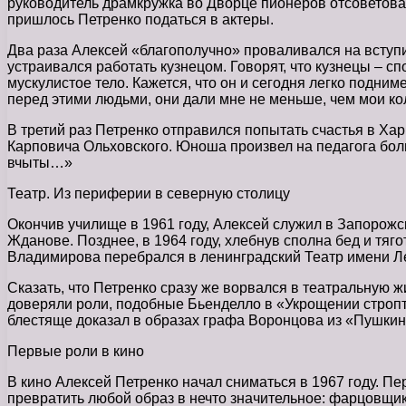
руководитель драмкружка во Дворце пионеров отсоветовал
пришлось Петренко податься в актеры.
Два раза Алексей «благополучно» проваливался на вступит
устраивался работать кузнецом. Говорят, что кузнецы – с
мускулистое тело. Кажется, что он и сегодня легко подн
перед этими людьми, они дали мне не меньше, чем мои ко
В третий раз Петренко отправился попытать счастья в Ха
Карповича Ольховского. Юноша произвел на педагога больш
вчыты…»
Театр. Из периферии в северную столицу
Окончив училище в 1961 году, Алексей служил в Запорож
Жданове. Позднее, в 1964 году, хлебнув сполна бед и тя
Владимирова перебрался в ленинградский Театр имени Лен
Сказать, что Петренко сразу же ворвался в театральную 
доверяли роли, подобные Бьенделло в «Укрощении стропти
блестяще доказал в образах графа Воронцова из «Пушкин
Первые роли в кино
В кино Алексей Петренко начал сниматься в 1967 году. П
превратить любой образ в нечто значительное: фарцовщик