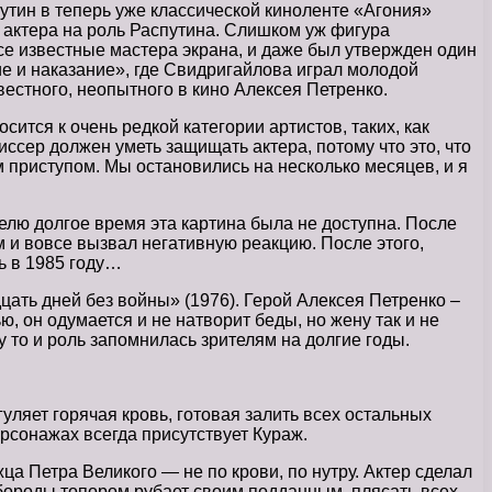
тин в теперь уже классической киноленте «Агония»
 актера на роль Распутина. Слишком уж фигура
все известные мастера экрана, и даже был утвержден один
е и наказание», где Свидригайлова играл молодой
вестного, неопытного в кино Алексея Петренко.
тся к очень редкой категории артистов, таких, как
ссер должен уметь защищать актера, потому что это, что
им приступом. Мы остановились на несколько месяцев, и я
елю долгое время эта картина была не доступна. После
и вовсе вызвал негативную реакцию. После этого,
ь в 1985 году…
ать дней без войны» (1976). Герой Алексея Петренко –
, он одумается и не натворит беды, но жену так и не
у то и роль запомнилась зрителям на долгие годы.
уляет горячая кровь, готовая залить всех остальных
ерсонажах всегда присутствует Кураж.
ца Петра Великого — не по крови, по нутру. Актер сделал
о, бороды топором рубает своим подданным, плясать всех