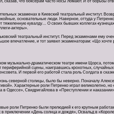
, сказав, что боксерам часто носы ломают. И от борьбы от
ельных экзаменах в Киевский театральный институт. Возвра
покойные, основательные люди. Наверное, оттуда у Петренко
имет тяжеленную кувалду… О своих бывших коллегах-кузнец
ллеги-актеры».
рьковский театральный институт. Перед экзаменами ему оче
ое впечатление, и тот заявил экзаменаторам: «Що хочте ро
ском музыкально-драматическом театре имени Щорса, потом
гот периферийной сцены, наигравшись крохотных, случайны
совета. И первой его работой стала роль Солдата в сказк
жизнь северной столицы, было бы неверно. Поначалу Алексе
вой». Характерные роли Петренко играл великолепно, но е
а в Одессе», Свидригайлова в «Преступлении и наказании»
ервые роли Петренко были прелюдией к его крупным работам
 в приключении «День солнца и дождя», Освальд в «Корол