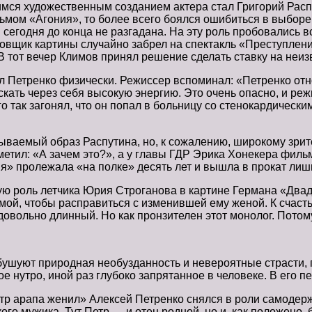
мся художественным созданием актера стал Григорий Распу
льмом «Агония», то более всего боялся ошибиться в выборе
 сегодня до конца не разгадана. На эту роль пробовались 
овщик картины случайно забрел на спектакль «Преступлени
В тот вечер Климов принял решение сделать ставку на неиз
Петренко физически. Режиссер вспоминал: «Петренко относи
ать через себя высокую энергию. Это очень опасно, и режи
го так загонял, что он попал в больницу со стенокардическ
ываемый образ Распутина, но, к сожалению, широкому зрит
ил: «А зачем это?», а у главы ГДР Эрика Хонекера фильм 
я» пролежала «на полке» десять лет и вышла в прокат лиш
ую роль летчика Юрия Строганова в картине Германа «Двадц
ой, чтобы расправиться с изменившей ему женой. К счастью
я довольно длинный. Но как пронзителен этот монолог. Потом
 бушуют природная необузданность и невероятные страсти, г
 нутро, иной раз глубоко запрятанное в человеке. В его п
етр арапа женил» Алексей Петренко снялся в роли самодерж
ского мужика. Тут Петр — и отец родной, но и, как положен