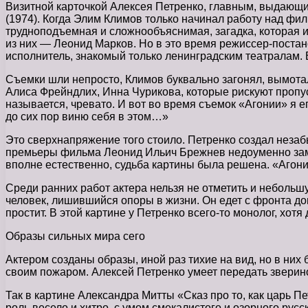
Визитной карточкой Алексея Петренко, главным, выдающи
(1974). Когда Элим Климов только начинал работу над фи
трудноподъемная и сложнообъяснимая, загадка, которая и
из них — Леонид Марков. Но в это время режиссер-постан
исполнитель, знакомый только ленинградским театралам. 
Съемки шли непросто, Климов буквально загонял, вымотал 
Алиса Фрейндлих, Инна Чурикова, которые рискуют пропуск
называется, чревато. И вот во время съемок «Агонии» я е
до сих пор виню себя в этом…»
Это сверхнапряжение того стоило. Петренко создал незаб
премьеры фильма Леонид Ильич Брежнев недоуменно замет
вполне естественно, судьба картины была решена. «Агони
Среди ранних работ актера нельзя не отметить и небольш
человек, лишившийся опоры в жизни. Он едет с фронта дом
простит. В этой картине у Петренко всего-то монолог, хот
Образы сильных мира сего
Актером созданы образы, иной раз тихие на вид, но в них
своим пожаром. Алексей Петренко умеет передать звериное
Так в картине Александра Митты «Сказ про то, как царь П
роль весело и хитро, с умом смекалистого и озорного рус