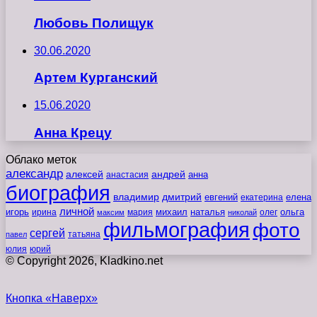
Любовь Полищук
30.06.2020
Артем Курганский
15.06.2020
Анна Крецу
Облако меток
александр
алексей
андрей
анна
анастасия
биография
владимир
дмитрий
евгений
екатерина
елена
личной
игорь
наталья
ольга
ирина
мария
михаил
олег
максим
николай
фильмография
фото
сергей
татьяна
павел
юлия
юрий
© Copyright 2026, Kladkino.net
Кнопка «Наверх»