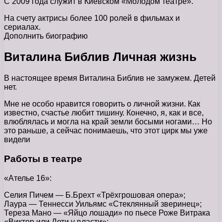
С 2009 года служит в Киевском «Молодом театре».
На счету актрисы более 100 ролей в фильмах и
сериалах.
Дополнить биографию
Виталина Библив Личная жизнь
В настоящее время Виталина Библив не замужем. Детей
нет.
Мне не особо нравится говорить о личной жизни. Как
известно, счастье любит тишину. Конечно, я, как и все,
влюблялась и могла на край земли босыми ногами… Но
это раньше, а сейчас понимаешь, что этот цирк мы уже
видели
Работы в театре
«Ателье 16»:
Селия Пичем — Б.Брехт «Трёхгрошовая опера»;
Лаура — Теннесси Уильямс «Стеклянный зверинец»;
Тереза Мано — «Яйцо лошади» по пьесе Роже Витрака
«Виктор или Дети у власти»;