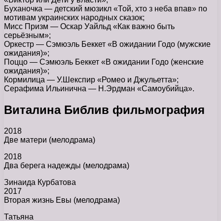
Буханочка — детский мюзикл «Той, хто з неба впав» по
мотивам украинских народных сказок;
Мисс Призм — Оскар Уайльд «Как важно быть
серьёзным»;
Оркестр — Сэмюэль Беккет «В ожидании Годо (мужские
ожидания)»;
Поццо — Сэмюэль Беккет «В ожидании Годо (женские
ожидания)»;
Кормилица — У.Шекспир «Ромео и Джульетта»;
Серафима Ильинична — Н.Эрдман «Самоубийца».
Виталина Библив фильмография
2018
Две матери (мелодрама)
2018
Два берега надежды (мелодрама)
Зинаида Курбатова
2017
Вторая жизнь Евы (мелодрама)
Татьяна