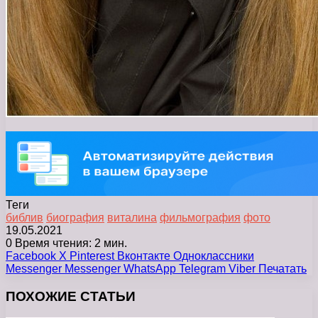
Теги
библив
биография
виталина
фильмография
фото
19.05.2021
0
Время чтения: 2 мин.
Facebook
X
Pinterest
Вконтакте
Одноклассники
Messenger
Messenger
WhatsApp
Telegram
Viber
Печатать
ПОХОЖИЕ СТАТЬИ