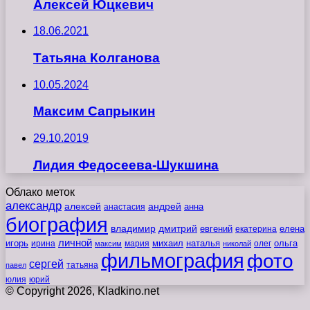
Алексей Юцкевич
18.06.2021
Татьяна Колганова
10.05.2024
Максим Сапрыкин
29.10.2019
Лидия Федосеева-Шукшина
Облако меток
александр
алексей
андрей
анна
анастасия
биография
владимир
дмитрий
евгений
екатерина
елена
личной
игорь
наталья
ольга
ирина
мария
михаил
олег
максим
николай
фильмография
фото
сергей
татьяна
павел
юлия
юрий
© Copyright 2026, Kladkino.net