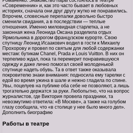
Романенко. Знакомство пары состоялось в театре
«Современник» и, как это часто бывает в любовных
историях, сначала они друг другу жутко не понравились.
Впрочем, словесные перепалки довольно быстро
сменили свидания, а в последствии — теплые
отношения. Именно миловидная старлетка, а не
законная жена Леонида Оксана разделила отдых
Ярмольника в дорогом французском курорте. Свою
спутницу Леонид Исаакович водил в гости к Михаилу
Прохорову и провел по святым для любой содержанки
местам: бутикам Chanel, Prada и Louis Vuitton. В них он
терпеливо ждал, пока та перемерит понравившуюся
одежду и даже лично помогал своей молоденькой
спутнице надеть обувь. Та в ответ также оказывала
покровителю знаки внимания: подносила ему тарелки с
едой во время ужина в шале и нежно гладила по спине.
Увы, поцелуев на публике оба себе не позволяют, а лишь
трогательно держатся за руки. Любопытно, что на вопрос
журналистов, где Виктория провела праздники, та
невозмутимо ответила: «В Москве», а также на голубом
глазу сообщила, что «в столице у нее было много дел».
Дополнить биографию
Работы в театре