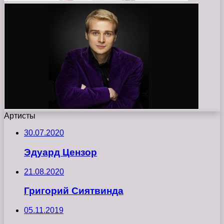
Артисты
30.07.2020
Эдуард Цензор
21.08.2020
Григорий Сиятвинда
05.11.2019