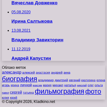
Вячеслав Довженко
05.08.2020
Ирина Салтыкова
13.08.2021
Владимир Завикторин
11.12.2019
Андрей Капустин
Облако меток
александр
алексей
андрей
анна
анастасия
биография
владимир
дмитрий
евгений
екатерина
елена
личной
игорь
наталья
ольга
ирина
мария
михаил
олег
максим
николай
фильмография
фото
сергей
татьяна
павел
юлия
юрий
© Copyright 2026, Kladkino.net