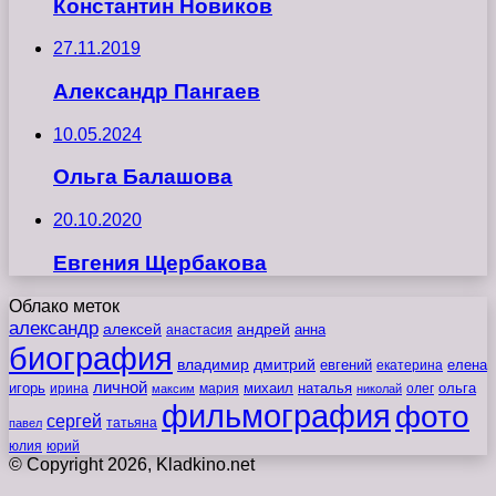
Константин Новиков
27.11.2019
Александр Пангаев
10.05.2024
Ольга Балашова
20.10.2020
Евгения Щербакова
Облако меток
александр
алексей
андрей
анна
анастасия
биография
владимир
дмитрий
евгений
екатерина
елена
личной
игорь
наталья
ольга
ирина
мария
михаил
олег
максим
николай
фильмография
фото
сергей
татьяна
павел
юлия
юрий
© Copyright 2026, Kladkino.net