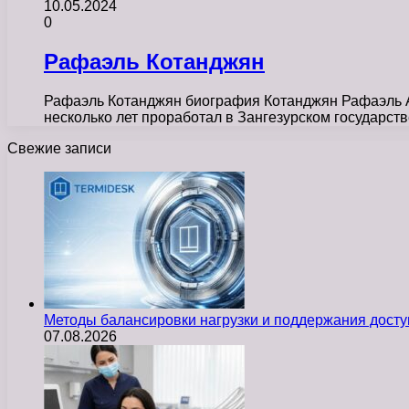
10.05.2024
0
Рафаэль Котанджян
Рафаэль Котанджян биография Котанджян Рафаэль Арт
несколько лет проработал в Зангезурском государс
Свежие записи
Методы балансировки нагрузки и поддержания досту
07.08.2026