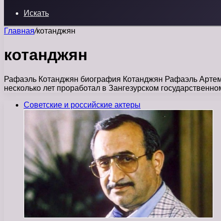
Искать
Главная
/
котанджян
котанджян
Рафаэль Котанджян биография Котанджян Рафаэль Артемови
несколько лет проработал в Зангезурском государственн
Советские и российские актеры