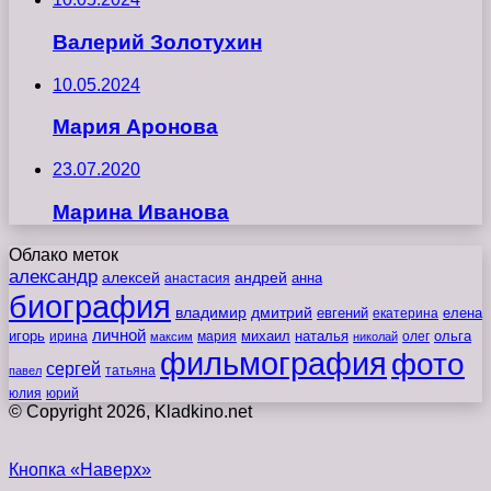
Валерий Золотухин
10.05.2024
Мария Аронова
23.07.2020
Марина Иванова
Облако меток
александр
алексей
андрей
анна
анастасия
биография
владимир
дмитрий
евгений
екатерина
елена
личной
игорь
наталья
ольга
ирина
мария
михаил
олег
максим
николай
фильмография
фото
сергей
татьяна
павел
юлия
юрий
© Copyright 2026, Kladkino.net
Кнопка «Наверх»