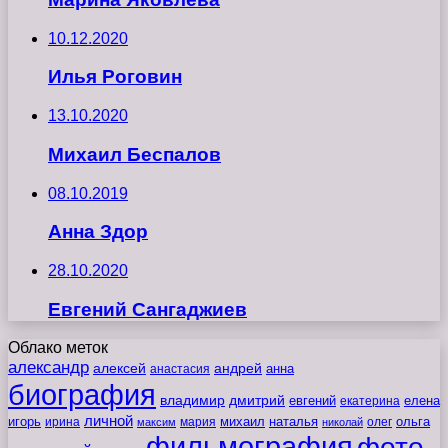
10.12.2020
Илья Роговин
13.10.2020
Михаил Беспалов
08.10.2019
Анна Здор
28.10.2020
Евгений Сангаджиев
Облако меток
александр
алексей
андрей
анна
анастасия
биография
владимир
дмитрий
евгений
екатерина
елена
личной
игорь
наталья
ольга
ирина
мария
михаил
олег
максим
николай
фильмография
фото