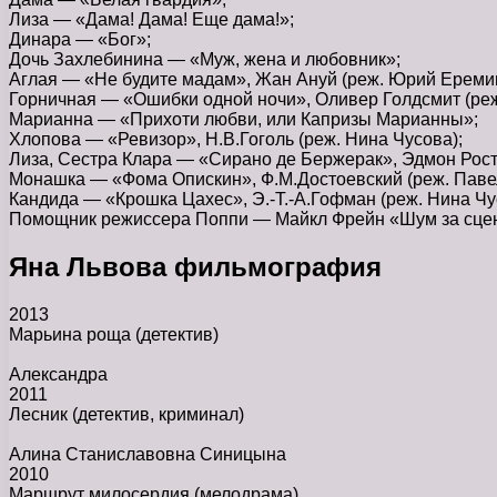
Лиза — «Дама! Дама! Еще дама!»;
Динара — «Бог»;
Дочь Захлебинина — «Муж, жена и любовник»;
Аглая — «Не будите мадам», Жан Ануй (реж. Юрий Еремин
Горничная — «Ошибки одной ночи», Оливер Голдсмит (реж
Марианна — «Прихоти любви, или Капризы Марианны»;
Хлопова — «Ревизор», Н.В.Гоголь (реж. Нина Чусова);
Лиза, Сестра Клара — «Сирано де Бержерак», Эдмон Рост
Монашка — «Фома Опискин», Ф.М.Достоевский (реж. Паве
Кандида — «Крошка Цахес», Э.-Т.-А.Гофман (реж. Нина Чу
Помощник режиссера Поппи — Майкл Фрейн «Шум за сцено
Яна Львова фильмография
2013
Марьина роща
(детектив)
Александра
2011
Лесник
(детектив, криминал)
Алина Станиславовна Синицына
2010
Маршрут милосердия
(мелодрама)