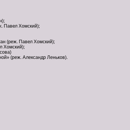
);
. Павел Хомский);
ан (реж. Павел Хомский);
л Хомский);
сова)
й» (реж. Александр Леньков).