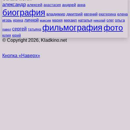
александр
алексей
андрей
анна
анастасия
биография
владимир
дмитрий
евгений
екатерина
елена
личной
игорь
наталья
ольга
ирина
мария
михаил
олег
максим
николай
фильмография
фото
сергей
татьяна
павел
юлия
юрий
© Copyright 2026, Kladkino.net
Кнопка «Наверх»