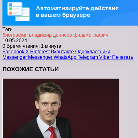
Теги
биография
владимир
денисов
фильмография
10.05.2024
0
Время чтения: 1 минута
Facebook
X
Pinterest
Вконтакте
Одноклассники
Messenger
Messenger
WhatsApp
Telegram
Viber
Печатать
ПОХОЖИЕ СТАТЬИ