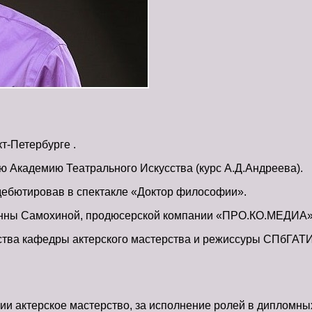
т-Петербурге .
ю Академию Театрального Искусства (курс А.Д.Андреева).
 дебютировав в спектакле «Доктор философии».
Анны Самохиной, продюсерской компании «ПРО.КО.МЕДИА» (
рства кафедры актерского мастерства и режиссуры СПбГАТИ
ции актерское мастерство, за исполнение ролей в дипломны