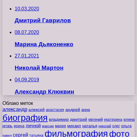
10.03.2020
Дмитрий Гаврилов
08.07.2020
Марина Дьяконенко
27.01.2021
Николай Мартон
04.09.2019
Александр Клюквин
Облако меток
александр
алексей
андрей
анна
анастасия
биография
владимир
дмитрий
евгений
екатерина
елена
личной
игорь
наталья
ольга
ирина
мария
михаил
олег
максим
николай
фильмография
фото
сергей
татьяна
павел