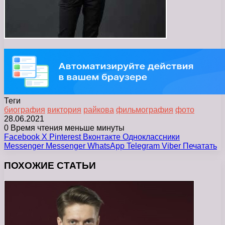
Теги
биография
виктория
райкова
фильмография
фото
28.06.2021
0
Время чтения меньше минуты
Facebook
X
Pinterest
Вконтакте
Одноклассники
Messenger
Messenger
WhatsApp
Telegram
Viber
Печатать
ПОХОЖИЕ СТАТЬИ