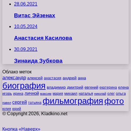
28.06.2021
Витас Эйзенах
10.05.2024
Анастасия Касилова
30.09.2021
Зинаида Зубкова
Облако меток
александр
алексей
андрей
анна
анастасия
биография
владимир
дмитрий
евгений
екатерина
елена
личной
игорь
наталья
ольга
ирина
мария
михаил
олег
максим
николай
фильмография
фото
сергей
татьяна
павел
юлия
юрий
© Copyright 2026, Kladkino.net
Кнопка «Наверх»