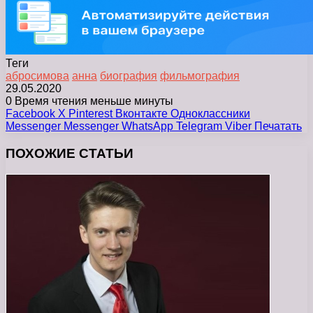
Теги
абросимова
анна
биография
фильмография
29.05.2020
0
Время чтения меньше минуты
Facebook
X
Pinterest
Вконтакте
Одноклассники
Messenger
Messenger
WhatsApp
Telegram
Viber
Печатать
ПОХОЖИЕ СТАТЬИ