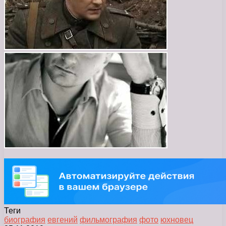
Теги
биография
евгений
фильмография
фото
юхновец