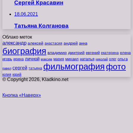
Сергей Красавин
18.06.2021
Татьяна Колганова
Облако меток
александр
алексей
андрей
анна
анастасия
биография
владимир
дмитрий
евгений
екатерина
елена
личной
игорь
наталья
ольга
ирина
мария
михаил
олег
максим
николай
фильмография
фото
сергей
татьяна
павел
юлия
юрий
© Copyright 2026, Kladkino.net
Кнопка «Наверх»