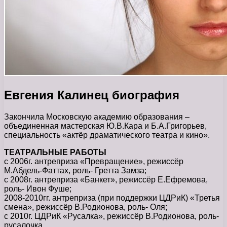
Евгения Калинец биография
Закончила Московскую академию образования –
объединенная мастерская Ю.В.Кара и Б.А.Григорьев,
специальность «актёр драматического театра и кино».
ТЕАТРАЛЬНЫЕ РАБОТЫ
с 2006г. антреприза «Превращение», режиссёр
М.Абдель-Фаттах, роль- Гретта Замза;
с 2008г. антреприза «Банкет», режиссёр Е.Ефремова,
роль- Ивон Фуше;
2008-2010гг. антреприза (при поддержки ЦДРиК) «Третья
смена», режиссёр В.Родионова, роль- Оля;
с 2010г. ЦДРиК «Русалка», режиссёр В.Родионова, роль-
русалочка