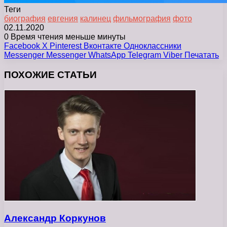
Теги
биография
евгения
калинец
фильмография
фото
02.11.2020
0
Время чтения меньше минуты
Facebook
X
Pinterest
Вконтакте
Одноклассники
Messenger
Messenger
WhatsApp
Telegram
Viber
Печатать
ПОХОЖИЕ СТАТЬИ
Александр Коркунов