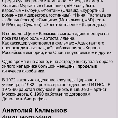
Среди лучших ролей Калмыкова: «Звезда и смерть
Хоакина Мурьетты» (Тамошник), «Не хочу быть
взрослым» (клоун), «Фонтан» (Славик), «Курортный
роман» (зам.директора гостиницы), «Нина. Расплата за
любовь» (сосед), «Сыщики» (Мотыльков), «МУр есть
МУР» (вор Судаков), «Золотой теленок» (Гаргендюа).
В сериале «Цирк» Калмыков сыграл единственную на
пока главную роль – артиста Ильина.
Как каскадер участвовал в фильмах: «Адъютант его
превосходительства», «Освобождение», «Корона
Российской империи, или Снова неуловимые» и других.
Одно время и на арене, и на эстраде выступал в образе
хилого напарника большой женщины, проделыв
ая чудеса акробатики.
В 1972 закончил отделение клоунады Циркового
училища, в 1982 – режиссерское отделение ГИТИСа. В
1972-80 работал клоуном в цирке, в 1980-90 – артист
Москонцерта. С 1990 работает по договорам.
Дополнить биографию
Анатолий Калмыков
фильмография