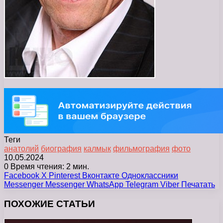
Теги
анатолий
биография
калмык
фильмография
фото
10.05.2024
0
Время чтения: 2 мин.
Facebook
X
Pinterest
Вконтакте
Одноклассники
Messenger
Messenger
WhatsApp
Telegram
Viber
Печатать
ПОХОЖИЕ СТАТЬИ