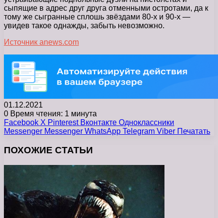
сыпящие в адрес друг друга отменными остротами, да к
тому же сыгранные сплошь звёздами 80-х и 90-х —
увидев такое однажды, забыть невозможно.
Источник anews.com
01.12.2021
0
Время чтения: 1 минута
Facebook
X
Pinterest
Вконтакте
Одноклассники
Messenger
Messenger
WhatsApp
Telegram
Viber
Печатать
ПОХОЖИЕ СТАТЬИ