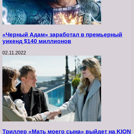
«Черный Адам» заработал в премьерный
уикенд $140 миллионов
02.11.2022
Триллер «Мать моего сына» выйдет на KION