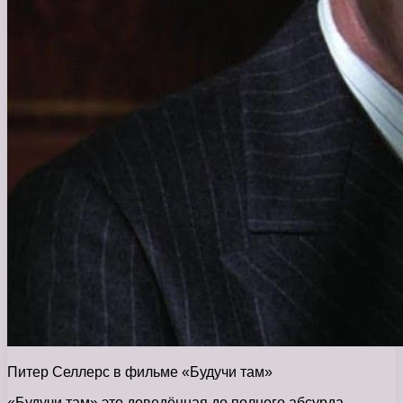
Питер Селлерс в фильме «Будучи там»
«Будучи там» это доведённая до полного абсурда