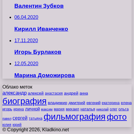
Валентин Зубков
06.04.2020
Кирилл Иванченко
17.11.2020
Игорь Бурлаков
12.05.2020
Марина Доможирова
Облако меток
александр
алексей
андрей
анна
анастасия
биография
владимир
дмитрий
евгений
екатерина
елена
личной
игорь
наталья
ольга
ирина
мария
михаил
олег
максим
николай
фильмография
фото
сергей
татьяна
павел
юлия
юрий
© Copyright 2026, Kladkino.net