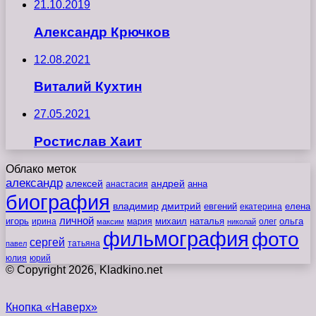
21.10.2019
Александр Крючков
12.08.2021
Виталий Кухтин
27.05.2021
Ростислав Хаит
Облако меток
александр
алексей
андрей
анна
анастасия
биография
владимир
дмитрий
евгений
екатерина
елена
личной
игорь
наталья
ольга
ирина
мария
михаил
олег
максим
николай
фильмография
фото
сергей
татьяна
павел
юлия
юрий
© Copyright 2026, Kladkino.net
Кнопка «Наверх»