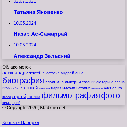
02.07.2021
Татьяна Яковенко
10.05.2024
Назар Ас-Самаррай
10.05.2024
Александр Зельский
Облако меток
александр
алексей
андрей
анна
анастасия
биография
владимир
дмитрий
евгений
екатерина
елена
личной
игорь
наталья
ольга
ирина
мария
михаил
олег
максим
николай
фильмография
фото
сергей
татьяна
павел
юлия
юрий
© Copyright 2026, Kladkino.net
Кнопка «Наверх»