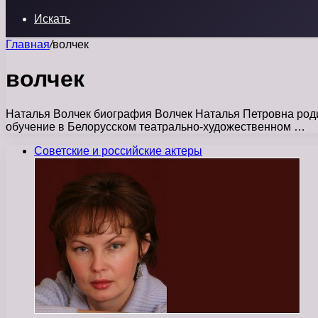
Искать
Главная
/
волчек
волчек
Наталья Волчек биография Волчек Наталья Петровна родил
обучение в Белорусском театрально-художественном …
Советские и российские актеры