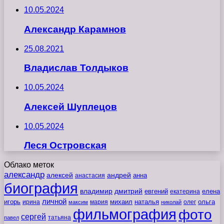
10.05.2024
Александр Карамнов
25.08.2021
Владислав Толдыков
10.05.2024
Алексей Шуплецов
10.05.2024
Леся Островская
Облако меток
александр
алексей
андрей
анна
анастасия
биография
владимир
дмитрий
евгений
екатерина
елена
личной
игорь
наталья
ольга
ирина
мария
михаил
олег
максим
николай
фильмография
фото
сергей
татьяна
павел