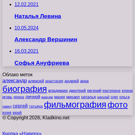
12.02.2021
Наталья Левина
10.05.2024
Александр Вершинин
16.03.2021
Софья Ануфриева
Облако меток
александр
алексей
андрей
анна
анастасия
биография
владимир
дмитрий
евгений
екатерина
елена
личной
игорь
наталья
ольга
ирина
мария
михаил
олег
максим
николай
фильмография
фото
сергей
татьяна
павел
юлия
юрий
© Copyright 2026, Kladkino.net
Кнопка «Наверх»