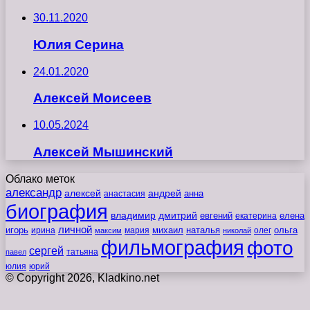
30.11.2020
Юлия Серина
24.01.2020
Алексей Моисеев
10.05.2024
Алексей Мышинский
Облако меток
александр
алексей
андрей
анна
анастасия
биография
владимир
дмитрий
евгений
екатерина
елена
личной
игорь
наталья
ольга
ирина
мария
михаил
олег
максим
николай
фильмография
фото
сергей
татьяна
павел
юлия
юрий
© Copyright 2026, Kladkino.net