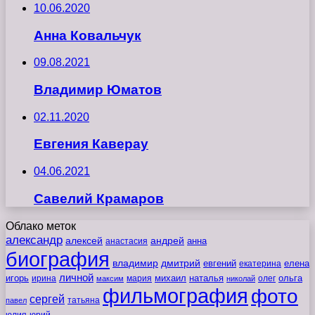
10.06.2020
Анна Ковальчук
09.08.2021
Владимир Юматов
02.11.2020
Евгения Каверау
04.06.2021
Савелий Крамаров
Облако меток
александр
алексей
андрей
анна
анастасия
биография
владимир
дмитрий
евгений
екатерина
елена
личной
игорь
наталья
ольга
ирина
мария
михаил
олег
максим
николай
фильмография
фото
сергей
татьяна
павел
юлия
юрий