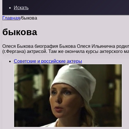
Искать
Главная
/
быкова
быкова
Олеся Быкова биография Быкова Олеся Ильинична родилас
(г.Фергана) актрисой. Там же окончила курсы актерского м
Советские и российские актеры