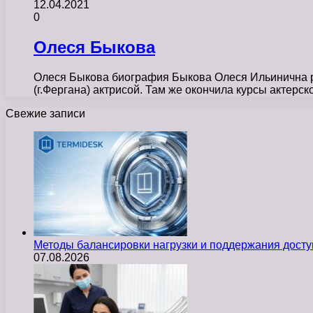
12.04.2021
0
Олеся Быкова
Олеся Быкова биография Быкова Олеся Ильинична ро
(г.Фергана) актрисой. Там же окончила курсы актерс
Свежие записи
Методы балансировки нагрузки и поддержания досту
07.08.2026