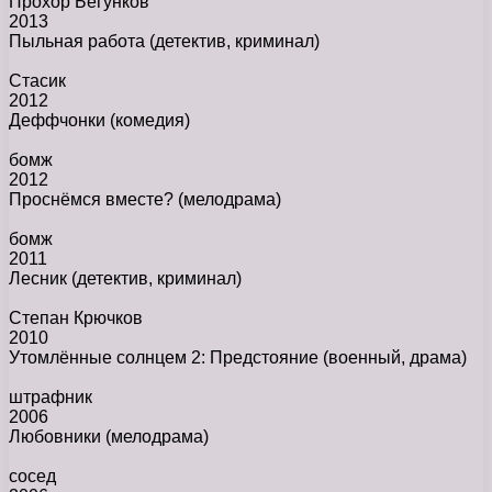
Прохор Бегунков
2013
Пыльная работа
(детектив, криминал)
Стасик
2012
Деффчонки
(комедия)
бомж
2012
Проснёмся вместе?
(мелодрама)
бомж
2011
Лесник
(детектив, криминал)
Степан Крючков
2010
Утомлённые солнцем 2: Предстояние
(военный, драма)
штрафник
2006
Любовники
(мелодрама)
сосед