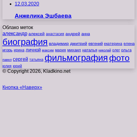
12.03.2020
Анжелика Эшбаева
Облако меток
александр
алексей
андрей
анна
анастасия
биография
владимир
дмитрий
евгений
екатерина
елена
личной
игорь
наталья
ольга
ирина
мария
михаил
олег
максим
николай
фильмография
фото
сергей
татьяна
павел
юлия
юрий
© Copyright 2026, Kladkino.net
Кнопка «Наверх»