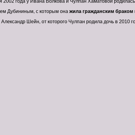
я 2002 года у Ивана Волкова и Чулпан Хаматовой родилась 
еем Дубининым, с которым она
жила гражданским браком
Александр Шейн, от которого Чулпан родила дочь в 2010 го