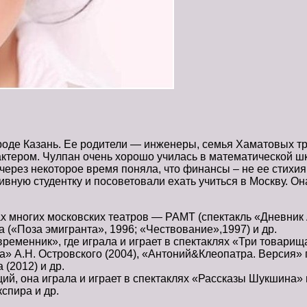
роде Казань. Ее родители — инженеры, семья Хаматовых тр
актером. Чулпан очень хорошо училась в математической ш
ерез некоторое время поняла, что финансы – не ее стихия,
ивную студентку и посоветовали ехать учиться в Москву. О
х многих московских театров — РАМТ (спектакль «Дневник 
 («Поза эмигранта», 1996; «Чествование»,1997) и др.
ременник», где играла и играет в спектаклях «Три товарища
а» А.Н. Островского (2004), «Антоний&Клеопатра. Версия» 
 (2012) и др.
аций, она играла и играет в спектаклях «Рассказы Шукшина
спира и др.