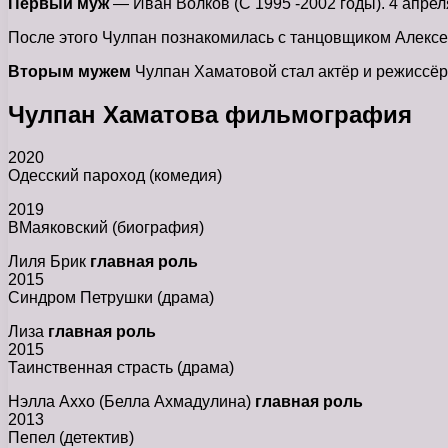
Первый муж
— Иван Волков (С 1995 -2002 годы). 4 апрел
После этого Чулпан познакомилась с танцовщиком Алекс
Вторым мужем
Чулпан Хаматовой стал актёр и режиссёр 
Чулпан Хаматова фильмография
2020
Одесский пароход (комедия)
2019
ВМаяковский (биография)
Лиля Брик
главная роль
2015
Синдром Петрушки (драма)
Лиза
главная роль
2015
Таинственная страсть (драма)
Нэлла Аххо (Белла Ахмадулина)
главная роль
2013
Пепел (детектив)