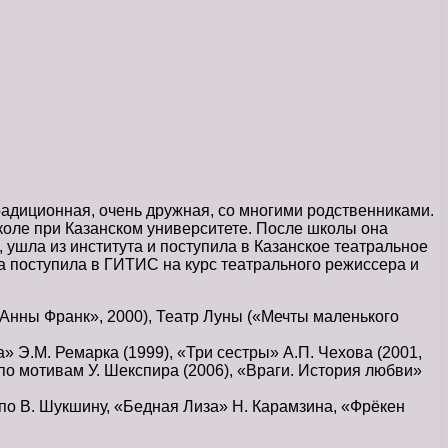
адиционная, очень дружная, со многими родственниками.
коле при Казанском университете. После школы она
 ушла из института и поступила в Казанское театральное
на поступила в ГИТИС на курс театрального режиссера и
Анны Франк», 2000), Театр Луны («Мечты маленького
» Э.М. Ремарка (1999), «Три сестры» А.П. Чехова (2001,
по мотивам У. Шекспира (2006), «Враги. История любви»
» по В. Шукшину, «Бедная Лиза» Н. Карамзина, «Фрёкен