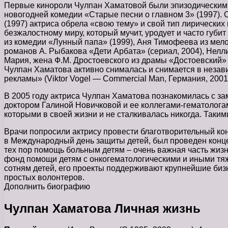
Первые кинороли Чулпан Хаматовой были эпизодическими 
новогодней комедии «Старые песни о главном 3» (1997).
(1997) актриса обрела «свою тему» и свой тип лирически
безжалостному миру, который мучит, уродует и часто губит
из комедии «Лунный папа» (1999), Аня Тимофеева из мело
романов А. Рыбакова «Дети Арбата» (сериал, 2004), Нелл
Мария, жена Ф.М. Дростоевского из драмы «Достоевский» 
Чулпан Хаматова активно снималась и снимается в незави
рекламы» (Viktor Vogel — Commercial Man, Германия, 2001),
В 2005 году актриса Чулпан Хаматова познакомилась с за
доктором Галиной Новичковой и ее коллегами-гематологам
которыми в своей жизни и не сталкивалась никогда. Таким
Врачи попросили актрису провести благотворительный конц
в Международный день защиты детей, был проведен конце
тех пор помощь больным детям – очень важная часть жиз
фонд помощи детям с онкогематологическими и иными тя
сотням детей, его проекты поддерживают крупнейшие бизн
простых волонтеров.
Дополнить биографию
Чулпан Хаматова Личная жизнь