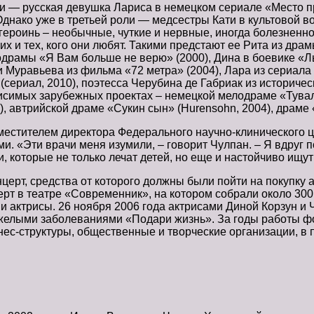
— русская девушка Лариса в немецком сериале «Место пре
 Однако уже в третьей роли — медсестры Кати в культовой
х героинь – необычные, чуткие и нервные, иногда болезнен
 их и тех, кого они любят. Такими предстают ее Рита из дра
драмы «Я Вам больше не верю» (2000), Дина в боевике «Л
и Муравьева из фильма «72 метра» (2004), Лара из сериала
(сериал, 2010), поэтесса Черубина де Габриак из историче
симых зарубежных проектах – немецкой мелодраме «Тувалу»
 автрийской драме «Сукин сын» (Hurensohn, 2004), драме «Ко
местителем директора Федерального научно-клинического ц
и. «Эти врачи меня изумили, – говорит Чулпан. – Я вдруг 
и, которые не только лечат детей, но еще и настойчиво ищу
ерт, средства от которого должны были пойти на покупку а
рт в театре «Современник», на котором собрали около 300
ни актрисы. 26 ноября 2006 года актрисами Диной Корзун 
желыми заболеваниями «Подари жизнь». За годы работы фо
ес-структуры, общественные и творческие организации, в 