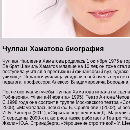
Чулпан Хаматова биография
Чулпан Наилевна Хаматова родилась 1 октября 1975 в го
Ее брат Шамиль Хаматов младше на 10 лет, он тоже стал 
поступила учиться в престижный финансовый вуз, однако ч
училище. Педагоги училища увидели в ней очень перспект
педагога, профессора Алексея Владимировича Бородина.
После окончания учебы Чулпан Хаматова играла на сцена
Робинзона», «Фанта-Инфанта» 1995), Театр Антона Чехова
С 1998 года она состоит в труппе Московского театра «Сов
2008), «Мамапапасынсобака» Б. Срблянович (2002), «Гроз
И. Б. Зингера (2011), «Скрытая перспектива» Д . Маргулиса
С середины 2000-х гг. актриса также работает в Театре Н
Жюли» Ю.А. Стриндберга, «Укрощение строптивой» У. Шек