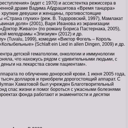
ступления» (идет с 1970) и ассистентка режиссера в
 военной драме Вадима Абдрашитова «Время танцора»
но хрупкие девушки и женщины, противостоящие
мы «Страна глухих» (реж. В. Тодоровский, 1997), Мамлакат
ьвиная доля» (2001), Варя Иванова из экранизации
 «Доктор Живаго» (по роману Бориса Пастернака, 2005),
ской мелодрамы «Элизиум» (2012) и др.
 (Tuvalu, 1999), комедии «Виктор Фогель – Король
лыбельные» (Schlaft ein Lied in allen Dingen, 2009) и др.
ентра детской гематологии, онкологии и иммунологии
поняла, что нахожусь рядом с удивительными людьми, с
т деньги на лекарства своим пациентам».
ппарата по облучению донорской крови. 1 июня 2005 года,
 тысяч долларов и приобрели дорогостоящий аппарат. С
и Чулпан Хаматовой был учрежден Благотворительный
нд спас жизни и помог бороться с ужасными болезнями
проектах фонда работают и знаменитости и десятки