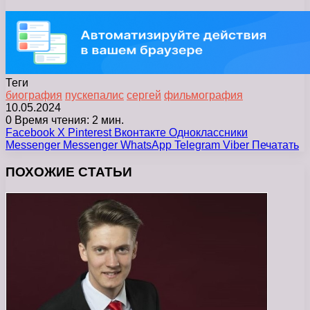
Теги
биография
пускепалис
сергей
фильмография
10.05.2024
0
Время чтения: 2 мин.
Facebook
X
Pinterest
Вконтакте
Одноклассники
Messenger
Messenger
WhatsApp
Telegram
Viber
Печатать
ПОХОЖИЕ СТАТЬИ