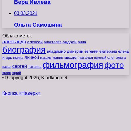
Вера Ивлева
03.03.2021
Ольга Самошина
Облако меток
александр
алексей
андрей
анна
анастасия
биография
владимир
дмитрий
евгений
екатерина
елена
личной
игорь
наталья
ольга
ирина
мария
михаил
олег
максим
николай
фильмография
фото
сергей
татьяна
павел
юлия
юрий
© Copyright 2026, Kladkino.net
Кнопка «Наверх»