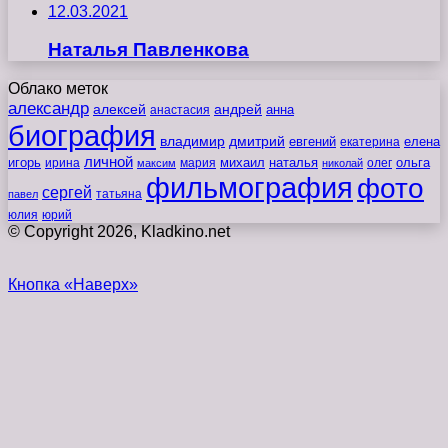
12.03.2021
Наталья Павленкова
Облако меток
александр
алексей
андрей
анна
анастасия
биография
владимир
дмитрий
евгений
екатерина
елена
личной
игорь
наталья
ольга
ирина
мария
михаил
олег
максим
николай
фильмография
фото
сергей
татьяна
павел
юлия
юрий
© Copyright 2026, Kladkino.net
Кнопка «Наверх»