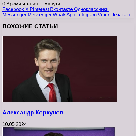
0
Время чтения: 1 минута
Facebook
X
Pinterest
Вконтакте
Одноклассники
Messenger
Messenger
WhatsApp
Telegram
Viber
Печатать
ПОХОЖИЕ СТАТЬИ
Александр Коркунов
10.05.2024