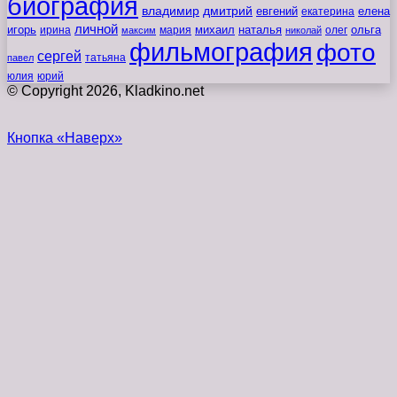
биография
владимир
дмитрий
евгений
екатерина
елена
личной
игорь
наталья
ольга
ирина
мария
михаил
олег
максим
николай
фильмография
фото
сергей
татьяна
павел
юлия
юрий
© Copyright 2026, Kladkino.net
Кнопка «Наверх»