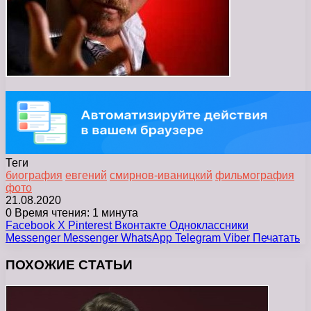
Теги
биография
евгений
смирнов-иваницкий
фильмография
фото
21.08.2020
0
Время чтения: 1 минута
Facebook
X
Pinterest
Вконтакте
Одноклассники
Messenger
Messenger
WhatsApp
Telegram
Viber
Печатать
ПОХОЖИЕ СТАТЬИ