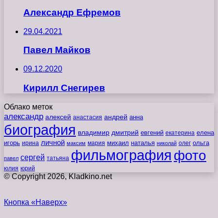
Александр Ефремов
29.04.2021
Павел Майков
09.12.2020
Кирилл Снегирев
Облако меток
александр
алексей
андрей
анна
анастасия
биография
владимир
дмитрий
евгений
екатерина
елена
личной
игорь
наталья
ольга
ирина
мария
михаил
олег
максим
николай
фильмография
фото
сергей
татьяна
павел
юлия
юрий
© Copyright 2026, Kladkino.net
Кнопка «Наверх»