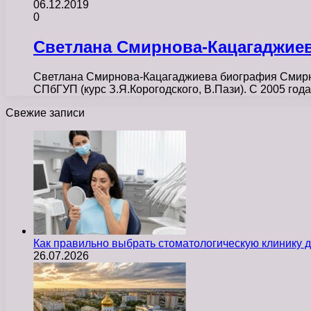
06.12.2019
0
Светлана Смирнова-Кацагаджие
Светлана Смирнова-Кацагаджиева биография Смирнов
СПбГУП (курс З.Я.Корогодского, В.Пази). С 2005 г
Свежие записи
Как правильно выбрать стоматологическую клинику д
26.07.2026