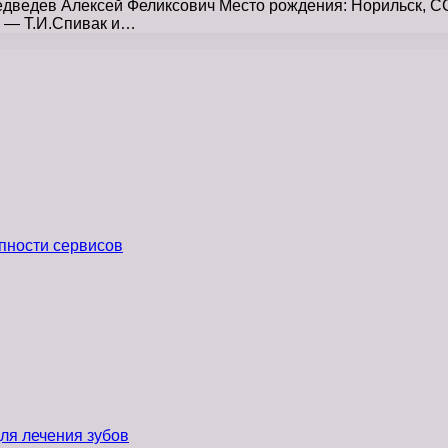
ведев Алексей Феликсович Место рождения: Норильск, ССС
и — Т.И.Спивак и…
пности сервисов
ля лечения зубов