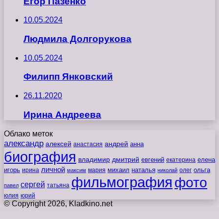
Егор Пазенко
10.05.2024
Людмила Долгорукова
10.05.2024
Филипп Янковский
26.11.2020
Ирина Андреева
Облако меток
александр
алексей
андрей
анна
анастасия
биография
владимир
дмитрий
евгений
екатерина
елена
личной
игорь
наталья
ольга
ирина
мария
михаил
олег
максим
николай
фильмография
фото
сергей
татьяна
павел
юлия
юрий
© Copyright 2026, Kladkino.net