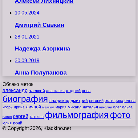
Алексей Лихницкий
10.05.2024
Дмитрий Савкин
28.01.2021
Надежда Азоркина
30.09.2019
Анна Полупанова
Облако меток
александр
алексей
андрей
анна
анастасия
биография
владимир
дмитрий
евгений
екатерина
елена
личной
игорь
наталья
ольга
ирина
мария
михаил
олег
максим
николай
фильмография
фото
сергей
татьяна
павел
юлия
юрий
© Copyright 2026, Kladkino.net