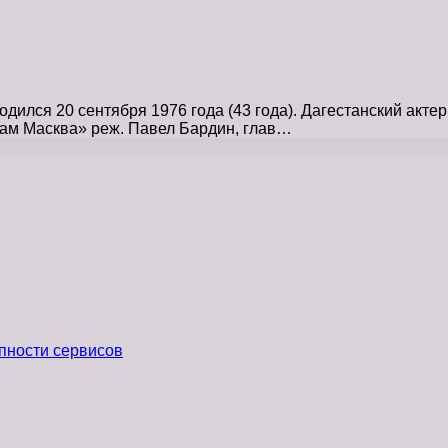
ился 20 сентября 1976 года (43 года). Дагестанский акте
м Маск­ва» реж. Павел Барди­н, глав…
пности сервисов