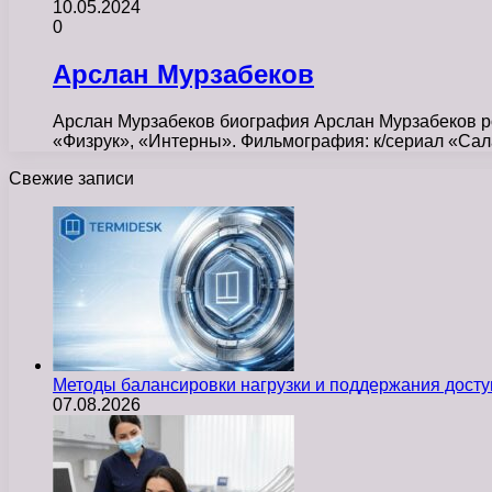
10.05.2024
0
Арслан Мурзабеков
Арслан Мурзабеков биография Арслан Мурзабеков род
«Физрук», «Интерны». Фильмография: к/сериал «Сала
Свежие записи
Методы балансировки нагрузки и поддержания досту
07.08.2026