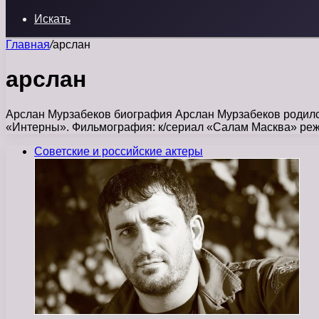
Искать
Главная
/
арслан
арслан
Арслан Мурзабеков биография Арслан Мурзабеков родился 
«Интерны». Фильмография: к/сериал «Салам Маск­ва» реж.
Советские и российские актеры