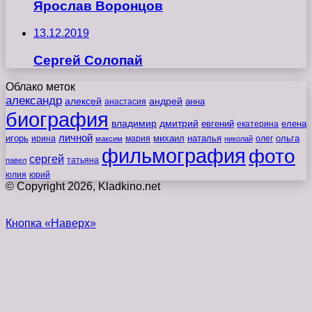
Ярослав Воронцов
13.12.2019
Сергей Солопай
Облако меток
александр
алексей
андрей
анна
анастасия
биография
владимир
дмитрий
евгений
екатерина
елена
личной
игорь
наталья
ольга
ирина
мария
михаил
олег
максим
николай
фильмография
фото
сергей
татьяна
павел
юлия
юрий
© Copyright 2026, Kladkino.net
Кнопка «Наверх»