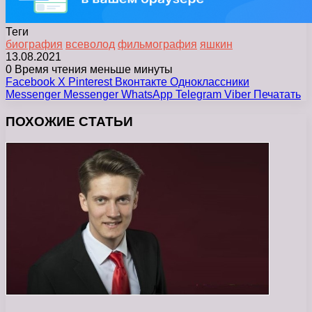
Теги
биография
всеволод
фильмография
яшкин
13.08.2021
0
Время чтения меньше минуты
Facebook
X
Pinterest
Вконтакте
Одноклассники
Messenger
Messenger
WhatsApp
Telegram
Viber
Печатать
ПОХОЖИЕ СТАТЬИ