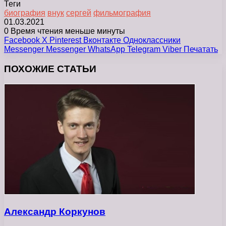
Теги
биография
внук
сергей
фильмография
01.03.2021
0
Время чтения меньше минуты
Facebook
X
Pinterest
Вконтакте
Одноклассники
Messenger
Messenger
WhatsApp
Telegram
Viber
Печатать
ПОХОЖИЕ СТАТЬИ
Александр Коркунов