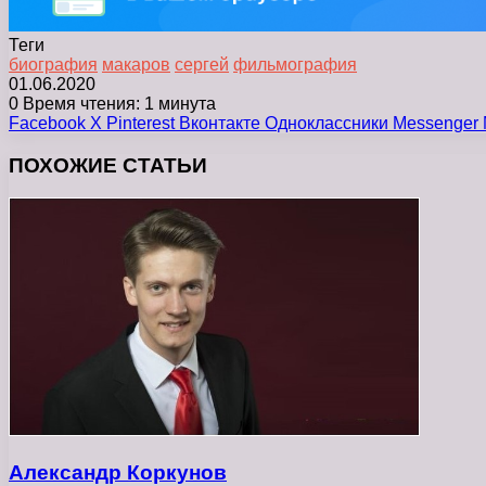
Теги
биография
макаров
сергей
фильмография
01.06.2020
0
Время чтения: 1 минута
Facebook
X
Pinterest
Вконтакте
Одноклассники
Messenger
ПОХОЖИЕ СТАТЬИ
Александр Коркунов