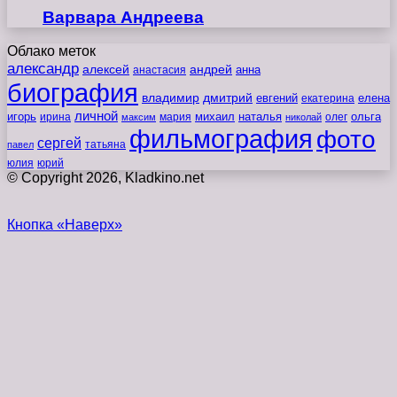
Варвара Андреева
Облако меток
александр
алексей
андрей
анна
анастасия
биография
владимир
дмитрий
евгений
екатерина
елена
личной
игорь
наталья
ольга
ирина
мария
михаил
олег
максим
николай
фильмография
фото
сергей
татьяна
павел
юлия
юрий
© Copyright 2026, Kladkino.net
Кнопка «Наверх»