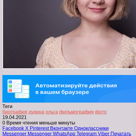
Теги
биография
дудина
ольга
фильмография
фото
19.04.2021
0
Время чтения меньше минуты
Facebook
X
Pinterest
Вконтакте
Одноклассники
Messenger
Messenger
WhatsApp
Telegram
Viber
Печатать