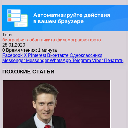
Теги
биография
лобан
никита
фильмография
фото
28.01.2020
0
Время чтения: 1 минута
Facebook
X
Pinterest
Вконтакте
Одноклассники
Messenger
Messenger
WhatsApp
Telegram
Viber
Печатать
ПОХОЖИЕ СТАТЬИ