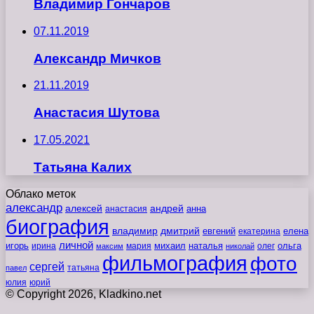
Владимир Гончаров
07.11.2019
Александр Мичков
21.11.2019
Анастасия Шутова
17.05.2021
Татьяна Калих
Облако меток
александр
алексей
андрей
анна
анастасия
биография
владимир
дмитрий
евгений
екатерина
елена
личной
игорь
наталья
ольга
ирина
мария
михаил
олег
максим
николай
фильмография
фото
сергей
татьяна
павел
юлия
юрий
© Copyright 2026, Kladkino.net