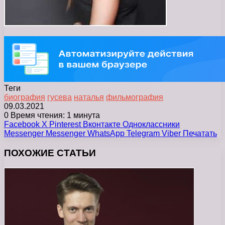
Теги
биография
гусева
наталья
фильмография
09.03.2021
0
Время чтения: 1 минута
Facebook
X
Pinterest
Вконтакте
Одноклассники
Messenger
Messenger
WhatsApp
Telegram
Viber
Печатать
ПОХОЖИЕ СТАТЬИ