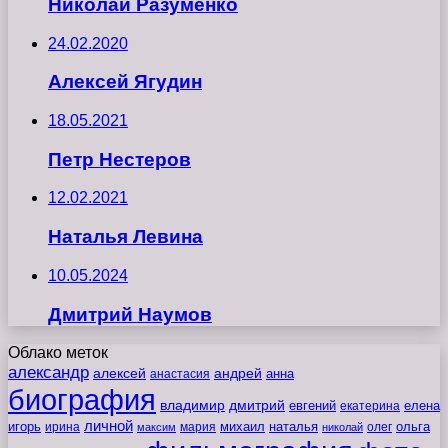
Николай Разуменко
24.02.2020
Алексей Ягудин
18.05.2021
Петр Нестеров
12.02.2021
Наталья Левина
10.05.2024
Дмитрий Наумов
Облако меток
александр
алексей
андрей
анна
анастасия
биография
владимир
дмитрий
евгений
екатерина
елена
личной
игорь
наталья
ольга
ирина
мария
михаил
олег
максим
николай