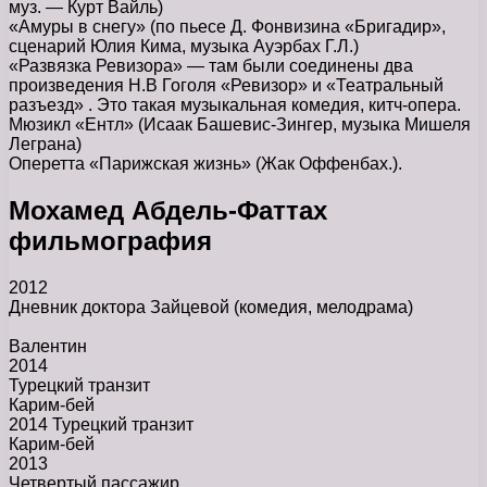
муз. — Курт Вайль)
«Амуры в снегу» (по пьесе Д. Фонвизина «Бригадир»,
сценарий Юлия Кима, музыка Ауэрбах Г.Л.)
«Развязка Ревизора» — там были соединены два
произведения Н.В Гоголя «Ревизор» и «Театральный
разъезд» . Это такая музыкальная комедия, китч-опера.
Мюзикл «Ентл» (Исаак Башевис-Зингер, музыка Мишеля
Леграна)
Оперетта «Парижская жизнь» (Жак Оффенбах.).
Мохамед Абдель-Фаттах
фильмография
2012
Дневник доктора Зайцевой
(комедия, мелодрама)
Валентин
2014
Турецкий транзит
Карим-бей
2014 Турецкий транзит
Карим-бей
2013
Четвертый пассажир