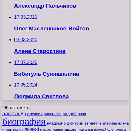
Александр Пальчиков
17.03.2021
Олег Масленников-Войтов
03.03.2020
Алена Старостина
17.07.2020
Бибигуль Суюншалина
10.05.2024
Людмила Светлова
Облако меток
александр
алексей
андрей
анна
анастасия
биография
владимир
дмитрий
евгений
екатерина
елена
личной
игорь
наталья
ольга
ирина
мария
михаил
олег
максим
николай