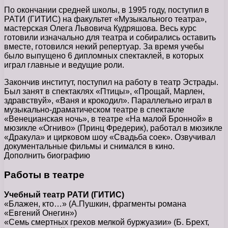
По окончании средней школы, в 1995 году, поступил в
РАТИ (ГИТИС) на факультет «Музыкального театра»,
мастерская Олега Львовича Кудряшова. Весь курс
готовили изначально для театра и собирались оставить
вместе, готовился некий репертуар. За время учебы
было выпущено 6 дипломных спектаклей, в которых
играл главные и ведущие роли.
Закончив институт, поступил на работу в театр Эстрады.
Был занят в спектаклях «Птицы», «Прощай, Марлен,
здравствуй», «Ваня и крокодил». Параллельно играл в
музыкально-драматическом театре в спектакле
«Венецианская ночь», в театре «На малой Бронной» в
мюзикле «Огниво» (Принц Фредерик), работал в мюзикле
«Дракула» и цирковом шоу «Свадьба соек». Озвучивал
документальные фильмы и снимался в кино.
Дополнить биографию
Работы в театре
Учебный театр РАТИ (ГИТИС)
«Блажен, кто…» (А.Пушкин, фрагменты романа
«Евгений Онегин»)
«Семь смертных грехов мелкой буржуазии» (Б. Брехт,