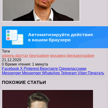
Теги
абдель-фаттах
биография
мохамед
фильмография
21.12.2020
0
Время чтения: 1 минута
Facebook
X
Pinterest
Вконтакте
Одноклассники
Messenger
Messenger
WhatsApp
Telegram
Viber
Печатать
ПОХОЖИЕ СТАТЬИ